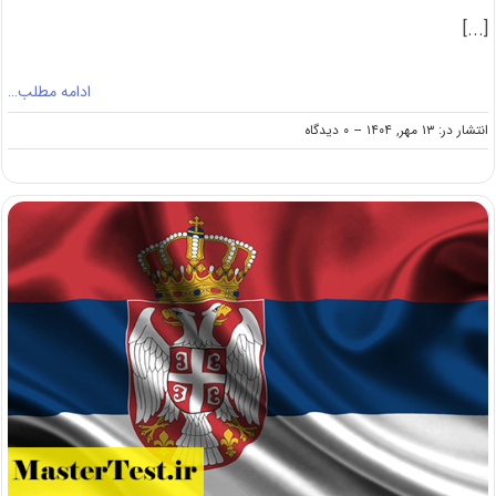
[...]
ادامه مطلب…
on
انتشار در: ۱۳ مهر, ۱۴۰۴
--
۰ دیدگاه
اعلام
نتایج
نهایی
بورس
تحصیلی
صنعت
هسته‌ای
دانشجویان
ارشد
۱۴۰۴