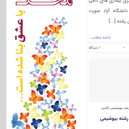
ری بیماری های دامی
دانشگاه آزاد صورت
رشته [...]
ادامه مطلب…
on
--
۱ دیدگاه
ظرفیت
کنکور
کارشناسی
ارشد
پیشگیری
بیماری
های
دامی
(کد
۱۵۱۱)
د بیوشیمی بالینی
 رشته بیوشیمی