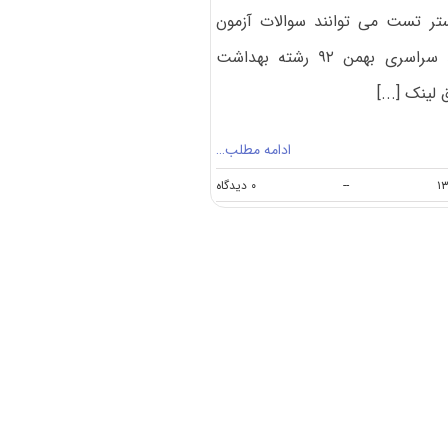
ستر تست می توانند سوالات آزمون
کارشناسی ارشد سراسری بهمن ۹۲ رشته بهداشت
 لینک [...]
ادامه مطلب…
on
--
۰ دیدگاه
دانلود
سوالات
و
کلید
کنکور
ارشد
۹۳
بهداشت
آبزیان
(رایگان)