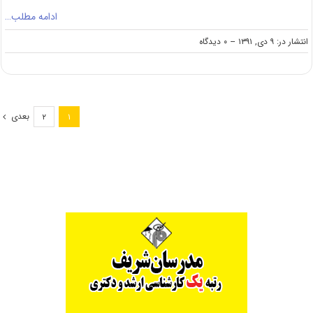
ادامه مطلب…
on
انتشار در: ۹ دی, ۱۳۹۱
--
۰ دیدگاه
منابع
کنکور
کارشناسی
ارشد
توسعه
بعدی
۲
۱
روستایی
(کد
۱۳۲۵)