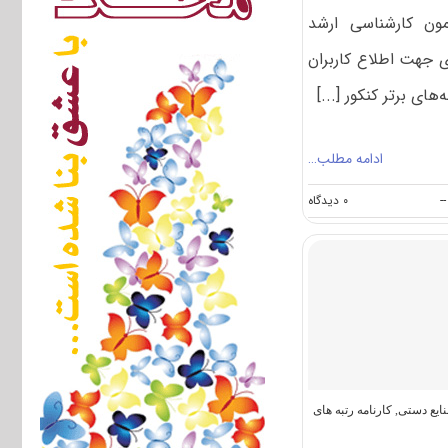
زمون کارشناسی ارشد
 جهت اطلاع کاربران
‌های برتر کنکور [...]
ادامه مطلب…
on
--
۰ دیدگاه
کارنامه
رتبه‌های
برتر
کنکور
کارشناسی
ارشد
رشته
هنرهای
ساخت
و
معماری
ایع دستی
,
کارنامه رتبه های
کد
۱۳۶۱