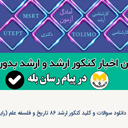
دانلود سوالات و کلید کنکور ارشد ۸۶ تاریخ و فلسفه‌ علم‌ (رایگان)