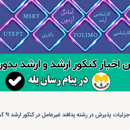
جزئیات پذیرش در رشته پدافند غیرعامل در کنکور ارشد ۹۱ کد ۱۱۵۹