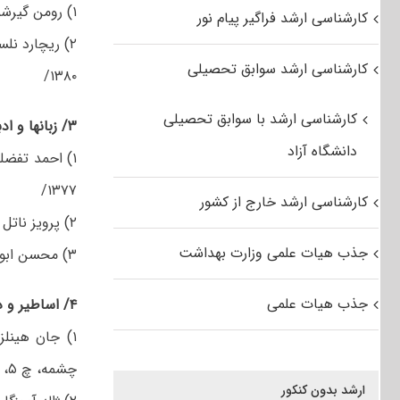
۱) رومن گیرشمن، ایران از آغاز تا اسلام، ترجمه محمد معین، تهران، انتشارات علمی و فرهنگی، ۱۳۶۶/
کارشناسی ارشد فراگیر پیام نور
۲) ریچارد نل
کارشناسی ارشد سوابق تحصیلی
۱۳۸۰/
کارشناسی ارشد با سوابق تحصیلی
۳
/
زبانها و اد
دانشگاه آزاد
۱۳۷۷/
کارشناسی ارشد خارج از کشور
۲) پرویز ناتل خانلری، تاریخ زبان فارسی، تهران، انتشارات بنیاد فرهنگ ایران، چ ۵، ۱۳۵۳، جلد نخست.
جذب هیات علمی وزارت بهداشت
۳) محسن ابوالقاسمی، تاریخ زبان فارسی، تهران، انتشارات سمت، چ ۴، ۱۳۸۱/
جذب هیات علمی
۴
/
اساطیر و د
۱) جان هینلز
چشمه، چ ۵، ۱۳۷۷/
ارشد بدون کنکور