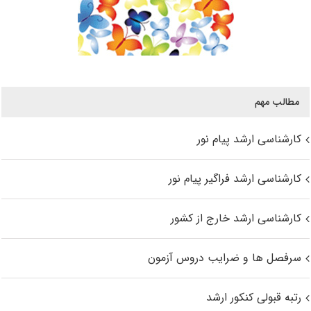
مطالب مهم
کارشناسی ارشد پیام نور
کارشناسی ارشد فراگیر پیام نور
کارشناسی ارشد خارج از کشور
سرفصل ها و ضرایب دروس آزمون
رتبه قبولی کنکور ارشد