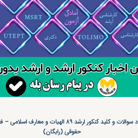
دانلود سوالات و کلید کنکور ارشد ۸۹ الهیات و معارف اس
حقوقی (رایگان)