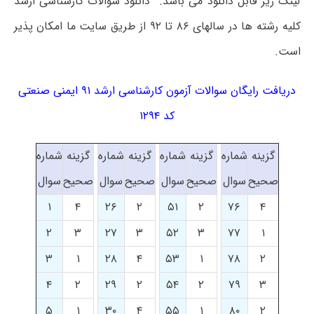
لینک زیر قابل دانلود می باشد. دانلود سوالات کارشناسی ارشد
کلیه رشته ها در سالهای ۸۶ تا ۹۲ از طریق سایت ما امکان پذیر
است.
دریافت رایگان سوالات آزمون کارشناسی ارشد ۹۱ ایمنی صنعتی
کد ۱۲۹۴
گزینه
شماره
گزینه
شماره
گزینه
شماره
گزینه
شماره
صحیح
سوال
صحیح
سوال
صحیح
سوال
صحیح
سوال
۱
۴
۲۶
۲
۵۱
۲
۷۶
۴
۲
۳
۲۷
۳
۵۲
۳
۷۷
۱
۳
۱
۲۸
۴
۵۳
۱
۷۸
۲
۴
۲
۲۹
۲
۵۴
۲
۷۹
۳
۵
۱
۳۰
۴
۵۵
۱
۸۰
۲