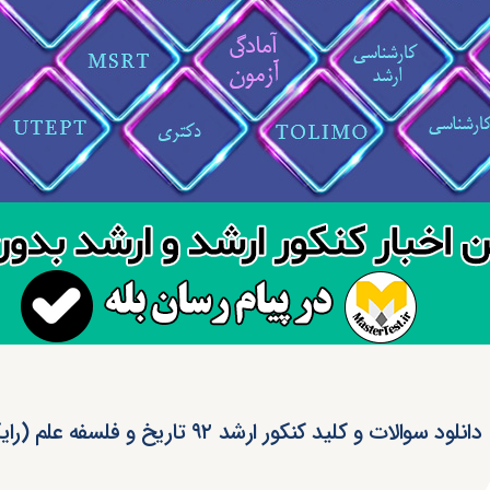
دانلود سوالات و کلید کنکور ارشد ۹۲ تاریخ و فلسفه علم (رایگان)