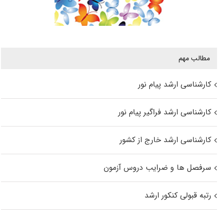
مطالب مهم
کارشناسی ارشد پیام نور
کارشناسی ارشد فراگیر پیام نور
کارشناسی ارشد خارج از کشور
سرفصل ها و ضرایب دروس آزمون
رتبه قبولی کنکور ارشد