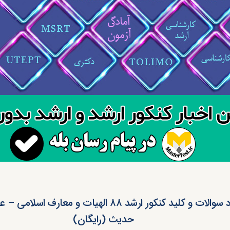
دانلود سوالات و کلید کنکور ارشد ۸۸ الهیات و معارف ا
حدیث (رایگان)