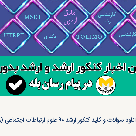
لود سوالات و کلید کنکور ارشد ۹۰ علوم ارتباطات اجتماعی (رایگان)