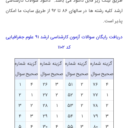
طریق لینک زیر قابل دانلود می باشد. دانلود سوالات کارشناسی
ارشد کلیه رشته ها در سالهای ۸۶ تا ۹۲ از طریق سایت ما امکان
پذیر است.
دریافت رایگان سوالات آزمون کارشناسی ارشد ۹۱ علوم جغرافیایی
کد ۱۱۰۲
گزینه
شماره
گزینه
شماره
گزینه
شماره
گزینه
شماره
صحیح
سوال
صحیح
سوال
صحیح
سوال
صحیح
سوال
۱
۴
۲۶
۳
۵۱
۲
۷۶
۴
۲
۱
۲۷
۲
۵۲
۲
۷۷
۱
۳
۲
۲۸
۱
۵۳
۲
۷۸
۲
۴
۳
۲۹
۱
۵۴
۱
۷۹
۳
۵
۴
۳۰
۴
۵۵
۳
۸۰
۳