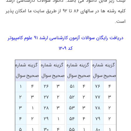
لینک زیر قابل دانلود می باشد. دانلود سوالات کارشناسی ارشد
کلیه رشته ها در سالهای ۸۶ تا ۹۲ از طریق سایت ما امکان پذیر
است.
دریافت رایگان سوالات آزمون کارشناسی ارشد ۹۱ علوم کامپیوتر
کد ۱۲۰۹
گزینه
شماره
گزینه
شماره
گزینه
شماره
گزینه
شماره
صحیح
سوال
صحیح
سوال
صحیح
سوال
صحیح
سوال
۱
۴
۲۶
۳
۵۱
۴
۷۶
۴
۲
۳
۲۷
۲
۵۲
۲
۷۷
۳
۳
۱
۲۸
۳
۵۳
۳
۷۸
۲
۴
۲
۲۹
۱
۵۴
۴
۷۹
۲
۵
۱
۳۰
۴
۵۵
۱
۸۰
۱