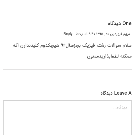
One دیدگاه
مریم
فروردین ۲۰, ۱۳۹۵ at ۹:۴۰ ب٫ظ
- Reply
سلام سوالات رشته فیزیک بجزسال۹۴ هیچکدوم کلیدندارن اگه
ممکنه لطفابذاریدممنون
Leave A دیدگاه
دیدگاه