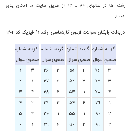
رشته ها در سالهای ۸۶ تا ۹۲ از طریق سایت ما امکان پذیر
است.
دریافت رایگان سوالات آزمون کارشناسی ارشد ۹۱ فیزیک کد ۱۲۰۴
گزینه
شماره
گزینه
شماره
گزینه
شماره
گزینه
شماره
صحیح
سوال
صحیح
سوال
صحیح
سوال
صحیح
سوال
۱
۳
۲۶
۳
۵۱
۴
۷۶
۳
۲
۱
۲۷
۴
۵۲
۳
۷۷
۳
۳
۴
۲۸
۲
۵۳
۱
۷۸
۴
۴
۲
۲۹
۳
۵۴
۴
۷۹
۱
۵
۴
۳۰
۱
۵۵
۱
۸۰
۲
۶
۱
۳۱
۴
۵۶
۲
۸۱
۲