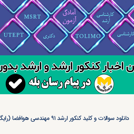
دانلود سوالات و کلید کنکور ارشد ۹۱ مهندسی هوافضا (رایگان)