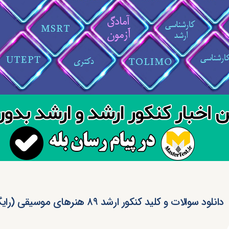
دانلود سوالات و کلید کنکور ارشد ۸۹ هنرهای موسیقی (رایگان)