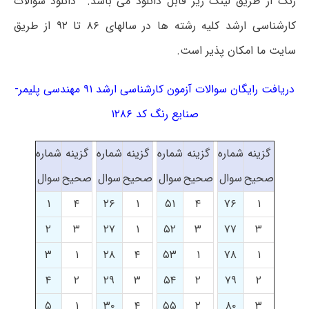
رنگ از طریق لینک زیر قابل دانلود می باشد. دانلود سوالات
کارشناسی ارشد کلیه رشته ها در سالهای ۸۶ تا ۹۲ از طریق
سایت ما امکان پذیر است.
دریافت رایگان سوالات آزمون کارشناسی ارشد ۹۱ مهندسی پلیمر-
صنایع رنگ کد ۱۲۸۶
گزینه
شماره
گزینه
شماره
گزینه
شماره
گزینه
شماره
صحیح
سوال
صحیح
سوال
صحیح
سوال
صحیح
سوال
۱
۴
۲۶
۱
۵۱
۴
۷۶
۱
۲
۳
۲۷
۱
۵۲
۳
۷۷
۳
۳
۱
۲۸
۴
۵۳
۱
۷۸
۱
۴
۲
۲۹
۳
۵۴
۲
۷۹
۲
۵
۱
۳۰
۴
۵۵
۲
۸۰
۳