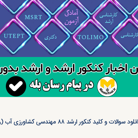
لود سوالات و کلید کنکور ارشد ۸۸ مهندسی کشاورزی آب (رایگان)