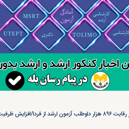
 داوطلب آزمون ارشد از فردا/افزایش ظرفیت پذیرش