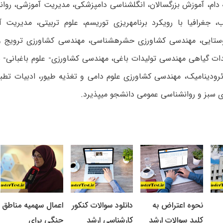
دام، آموزش بزرگ‏سالان، انگل‏شناسی دامپزشکی، مدیریت آموزشی، روان‏
، جغرافیا با رویکرد برنامه‏ریزی توریسم، علوم تربیتی، مدیریت آ
روستایی، مهندسی کشاورزی حشره‏شناسی، مهندسی کشاورزی ترویج 
ات گیاهی مهندسی تولیدات باغی، مهندسی کشاورزی- علوم باغبانی- س
ئرودینامیک، مهندسی کشاورزی علوم دامی و تغذیه طیور، ادبیات تطب
سبز و روان‏شناسی عمومی دانشجو می‏پذیرد.
نحوه اعتراض به
دانلود سوالات کنکور
اعمال سهمیه مناطق
کلید سوالات ارشد
کارشناسی ارشد
جنگی برای