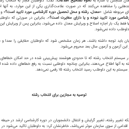
مان سنجش با اشاره به
نحوه تصحیح اطلاعات
، گفت: داوطلبان مجاز به انتخاب رش
 بندهایی را مشاهده می‌کنند که در صورت علامت‌گذاری یکی از این موارد، به آنها ا
ای مربوطه شامل: «
معدل، رشته و محل تحصیل دوره کارشناسی مورد تایید است؟
» و 
ناسی مورد تایید نبوده و یا دارای مغایرت است؟
»، بنابراین در صورتی که داوطلب
ها فقط یک بار اجازه اصلاح و ویرایش معدل داده می‌شود، بنابراین پس از ویرایش این مو
داوطلب داده نمی‌شود.
بان باید توجه داشته باشند، هر زمان مشخص شود که داوطلبان حقایقی را عمدا و س
ز این آزمون و آزمون سال بعد محروم می‌شود.
در سیستم انتخاب رشته که تا حدودی هوشمند پیش‌بینی شده در حد امکان خطاهای اح
 به آنها اطلاع می‌دهند، بنابراین چنانچه داوطلبی نسبت به رفع خطاهای داده شده اق
م به این داوطلب رسید انتخاب رشته ۱۵ رقمی نمی‌دهد.
توصیه به مجازین برای انتخاب رشته
اینکه تغییر رشته، تغییر گرایش و انتقال دانشجویان در دوره کارشناسی ارشد در ح
 اقدامی از سوی سازمان موثر نمی‌باشد، خاطرنشان کرد: به داوطلبان تاکید می‌شود در