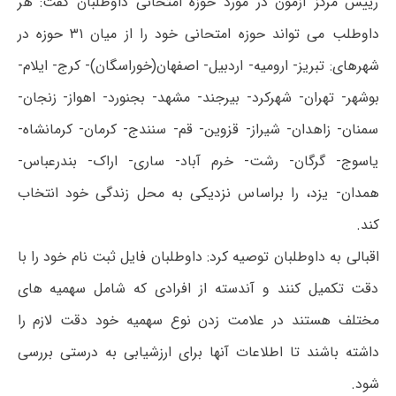
رییس مرکز آزمون در مورد حوزه امتحانی داوطلبان گفت: هر
داوطلب می تواند حوزه امتحانی خود را از میان ۳۱ حوزه در
شهرهای: تبریز- ارومیه- اردبیل- اصفهان(خوراسگان)- کرج- ایلام-
بوشهر- تهران- شهرکرد- بیرجند- مشهد- بجنورد- اهواز- زنجان-
سمنان- زاهدان- شیراز- قزوین- قم- سنندج- کرمان- کرمانشاه-
یاسوج- گرگان- رشت- خرم آباد- ساری- اراک- بندرعباس-
همدان- یزد، را براساس نزدیکی به محل زندگی خود انتخاب
کند.
اقبالی به داوطلبان توصیه کرد: داوطلبان فایل ثبت نام خود را با
دقت تکمیل کنند و آندسته از افرادی که شامل سهمیه های
مختلف هستند در علامت زدن نوع سهمیه خود دقت لازم را
داشته باشند تا اطلاعات آنها برای ارزشیابی به درستی بررسی
شود.