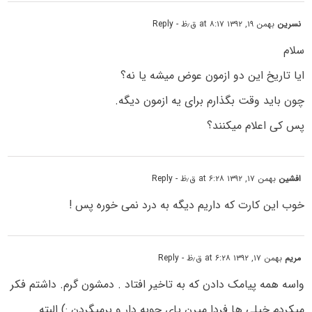
نسرین
بهمن ۱۹, ۱۳۹۲ at ۸:۱۷ ق٫ظ
- Reply
سلام
ایا تاریخ این دو ازمون عوض میشه یا نه؟
چون باید وقت بگذارم برای یه ازمون دیگه.
پس کی اعلام میکنند؟
افشین
بهمن ۱۷, ۱۳۹۲ at ۶:۲۸ ق٫ظ
- Reply
خوب این کارت که داریم دیگه به درد نمی خوره پس !
مریم
بهمن ۱۷, ۱۳۹۲ at ۶:۲۸ ق٫ظ
- Reply
واسه همه پیامک دادن که به تاخیر افتاد . دمشون گرم. داشتم فکر
میکردم خیلی ها فردا میرن پای چوبه دار و برمیگردن :) البته