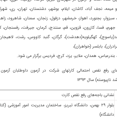
میمه، نجف آباد، کاشان، ایلام، بوشهر، دشتستان، تهران، ری، شهرک
سبزوار، بجنورد، اهواز، خرمشهر، دزفول، زنجان، سمنان، شاهرود، زاهدا
ز، جهرم، فسا، کازرون، قزوین، قم‌، سنندج، کرمان، جیرفت، رفسنجان، کر
د(یاسوج‌)، کهگیلویه(دهدشت)، گرگان، گنبد کاووس، رشت، لاهیجان، 
ادران)، بابلسر (خواهران)،
بندرعباس، همدان، ملایر، یزد، کرج، فردیس برگزار می شود.
های رفع نقص احتمالی کارتهای شرکت در آزمون داوطلبان آزمون
 ناپیوسته) سال ۱۳۹۳
نشانی باجه‌های رفع نقص کارت
بلوار ۲۹ بهمن، دانشگاه تبریز، ساختمان مدیریت امور آموزشی (ک
دانشگاه)