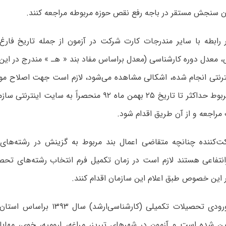
ان سنجش مستقر در باجه رفع نقص حوزه مربوطه مراجعه کنند.
ر رابطه‌ با سایر مندرجات‌ کارت شرکت در آزمون از جمله تاریخ فار
، معدل دوره کارشناسی (معدل براساس مفاد بند « هـ » مندرج در این ا
ینترنتی انجام شده، اشکالی‌ مشاهده‌ می‌شود، لازم است جهت اصلاح مورد
طریق لینک مربوط حداکثر تا تاریخ ۲۵ بهمن ماه ۹۲ منحصراً ب
مراجعه و از آن طریق اقدام شود.
ت‌کننده چنانچه متقاضی اعمال بند مربوط به گزینش در رشته‌های دا
تفاعی هستند لازم است در زمان تکمیل فرم انتخاب رشته‌های تحصی
محل آزمون ورودی تحصیلات تکمیلی (کارشنا
ین شده است و آزمون در شهرهای تبریز، مراغه، ارومیه، خوی، مهاباد