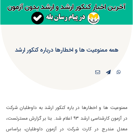
همه ممنوعیت ها و اخطارها درباره کنکور ارشد
ممنوعیت ها و اخطارها در باره کنکور ارشد به داوطلبان شرکت
در آزمون کارشناسی ارشد ۹۳ اعلام شد. بنا بر گزارش مسترتست،
معدل ﻣﻨﺪرج در ﻛﺎرت ﺷﺮﻛﺖ در آزﻣﻮن داوﻃﻠﺒﺎن، ﺑﺮاﺳﺎس