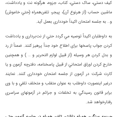
ﻛﻴﻒ دﺳﺘﻲ، ﺳﺎک دﺳﺘﻲ، ﻛﺘﺎب، ﺟﺰوه، ﻫﺮﮔﻮﻧﻪ ﻧﺖ و ﻳﺎدداﺷﺖ،
ﻣﺎﺷﻴﻦ ﺣﺴﺎب (از ﻫﺮﻧﻮع آن)، ﭘﻴﺠﺮ، ﺗﻠﻔﻦﻫﻤﺮاه (ﺣﺘﻲ ﺧﺎﻣﻮش)
و… ﺑﻪ ﺟﻠﺴﻪ اﻣﺘﺤﺎن اﻛﻴﺪاً ﺧﻮدداری ﺑﻌﻤﻞ آﻳﺪ.
ﺑﻪ داوﻃﻠﺒﺎن اﻛﻴﺪاً ﺗﻮﺻﻴﻪ ﻣﻲ ﮔﺮدد ﺣﺘﻲ از ﻧﺖﺑﺮداری و ﻳﺎدداﺷﺖ
کردن ﺟﻮاب ﭘﺎﺳﺨﻬﺎ ﺑﺮای اﻃﻼع ﺧﻮد ﺟﺪاً ﭘﺮﻫﻴﺰ کنند. ﺿﻤﻨﺎً از رد
و ﺑﺪل ﻛﺮدن ﻫﺮ وﺳﻴﻠﻪ (از ﻗﺒﻴﻞ ﻟﻮازم اﻟﺘﺤﺮﻳﺮ و … ) و ﻫﻤﭽﻨﻴﻦ
ﺧﺎرج کردن اوراق اﻣﺘﺤﺎﻧﻲ از ﻗﺒﻴﻞ ﭘﺎﺳﺨﻨﺎﻣﻪ، دﻓﺘﺮﭼﻪ آزﻣﻮن و ﻳﺎ
ﻛﺎرت ﺷﺮﻛﺖ در آزﻣﻮن از ﺟﻠﺴﻪ اﻣﺘﺤﺎن ﺧﻮدداری کنند. ﻧﻤﺎﻳﻨﺪ
درﻏﻴﺮ اﻳﻨﺼﻮرت داوﻃﻠﺐ ﺑﻪ ﻋﻨﻮان ﻣﺘﻘﻠﺐ و ﻣﺘﺨﻠﻒ ﺗﻠﻘﻲ و ﺑﺎ وی
ﺑﺮاﺑﺮ ﻗﺎﻧﻮن رﺳﻴﺪﮔﻲ ﺑﻪ ﺗﺨﻠﻔﺎت و ﺟﺮاﺋﻢ در آزﻣﻮﻧﻬﺎی ﺳﺮاﺳﺮی
رﻓﺘﺎرﺧﻮاﻫﺪ ﺷﺪ.
جریمه سنگین ﻫﻤﺮاه داﺷﺘﻦ ﺗﻠﻔﻦ ﻫﻤﺮاه در ﺟﻠﺴﻪ آزﻣﻮن ﺣﺘﻲ