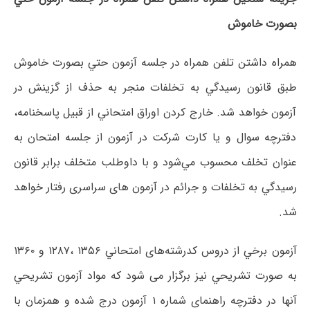
ﺑﺼﻮرت ﺧﺎﻣﻮش
ﻫﻤﺮاه داﺷﺘﻦ ﺗﻠﻔﻦ ﻫﻤﺮاه در ﺟﻠﺴﻪ آزﻣﻮن ﺣﺘﻲ ﺑﺼﻮرت ﺧﺎﻣﻮش
ﻃﺒﻖ ﻗﺎﻧﻮن رﺳﻴﺪﮔﻲ ﺑﻪ ﺗﺨﻠﻔﺎت ﻣﻨﺠﺮ ﺑﻪ ﺣﺬف از ﮔﺰﻳﻨﺶ در
آزﻣﻮن ﺧﻮاﻫﺪ ﺷﺪ. ﺧﺎرج کردن اوراق اﻣﺘﺤﺎﻧﻲ از ﻗﺒﻴﻞ ﭘﺎﺳﺨﻨﺎﻣﻪ،
دﻓﺘﺮﭼﻪ ﺳﻮال و ﻳﺎ ﻛﺎرت ﺷﺮﻛﺖ در آزﻣﻮن از ﺟﻠﺴﻪ اﻣﺘﺤﺎن ﺑﻪ
ﻋﻨﻮان ﺗﺨﻠﻒ ﻣﺤﺴﻮب ﻣﻲﺷﻮد و ﺑﺎ داوﻃﻠﺐ ﻣﺘﺨﻠﻒ ﺑﺮاﺑﺮ ﻗﺎﻧﻮن
رﺳﻴﺪﮔﻲ ﺑﻪ ﺗﺨﻠﻔﺎت و ﺟﺮاﺋﻢ در آزﻣﻮن ﻫﺎی ﺳﺮاﺳﺮی رﻓﺘﺎر ﺧﻮاﻫﺪ
ﺷﺪ.
آزﻣﻮن ﺑﺮﺧﻲ از دروس ﻛﺪرﺷﺘﻪﻫﺎی اﻣﺘﺤﺎﻧﻲ ۱۳۵۶ ،۱۲۸۷ و ۱۳۶۰
ﺑﻪ ﺻﻮرت ﺗﺸﺮﻳﺤﻲ ﻧﻴﺰ ﺑﺮﮔﺰار می شود ﻛﻪ ﻣﻮاد آزﻣﻮن ﺗﺸﺮﻳﺤﻲ
آﻧﻬﺎ در دﻓﺘﺮﭼﻪ راﻫﻨﻤﺎی ﺷﻤﺎره ۱ آزﻣﻮن درج ﺷﺪه و ﻫﻤﺰﻣﺎن ﺑﺎ