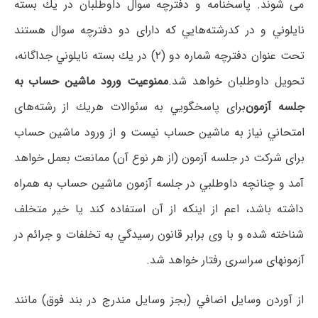
می شوند. پاسخنامه و دﻓﺘﺮﭼﻪ ﺳﻮال داوﻃﻠﺒﺎن در ﻳﻚ ﺑﺴﺘﻪ
ﻧﺎﻳﻠﻮﻧﻲ و در ﻛﺪرﺷﺘﻪﻫﺎﻳﻲ ﻛﻪ دارای دو دﻓﺘﺮﭼﻪ ﺳﻮال هستند
ﺗﺤﺖ ﻋﻨﻮان دﻓﺘﺮﭼﻪ ﺷﻤﺎره دو (۲) در ﻳﻚ ﺑﺴﺘﻪ ﻧﺎﻳﻠﻮﻧﻲ ﺟﺪاﮔﺎﻧﻪ،
ﺗﺤﻮﻳﻞ داوﻃﻠﺒﺎن ﺧﻮاﻫﺪ ﺷﺪ.
ممنوعیت ورود ماشین حساب به
جلسه آزمون
ﺑﺮای ﭘﺎﺳﺨﮕﻮﻳﻲ ﺑﻪ ﺳئواﻻت ﻫﺮﻳﻚ از رﺷﺘﻪﻫﺎی
اﻣﺘﺤﺎﻧﻲ ﻧﻴﺎز ﺑﻪ ﻣﺎﺷﻴﻦ ﺣﺴﺎب نیست و از ورود ﻣﺎﺷﻴﻦ ﺣﺴﺎب
ﺑﺮای ﺷﺮﻛﺖ در ﺟﻠﺴﻪ آزﻣﻮن (از ﻫﺮ ﻧﻮع آن) ﻣﻤﺎﻧﻌﺖ ﺑﻌﻤﻞ ﺧﻮاﻫﺪ
آﻣﺪ و ﭼﻨﺎﻧﭽﻪ داوﻃﻠﺒﻲ در ﺟﻠﺴﻪ آزﻣﻮن ﻣﺎﺷﻴﻦ ﺣﺴﺎب ﺑﻪ ﻫﻤﺮاه
داﺷﺘﻪ ﺑﺎﺷﺪ، اﻋﻢ از اﻳﻨﻜﻪ از آن اﺳﺘﻔﺎده کند یا خیر ﻣﺘﺨﻠﻒ
ﺷﻨﺎﺧﺘﻪ ﺷﺪه و ﺑﺎ وی ﺑﺮاﺑﺮ ﻗﺎﻧﻮن رﺳﻴﺪﮔﻲ ﺑﻪ ﺗﺨﻠﻔﺎت و ﺟﺮاﺋﻢ در
آزﻣﻮﻧﻬﺎی ﺳﺮاﺳﺮی رﻓﺘﺎر ﺧﻮاﻫﺪ ﺷﺪ.
از آوردن وﺳﺎﻳﻞ اﺿﺎﻓﻲ (ﺑﺠﺰ وﺳﺎﻳﻞ ﻣﻨﺪرج در ﺑﻨﺪ ﻓﻮق) ﻣﺎﻧﻨﺪ