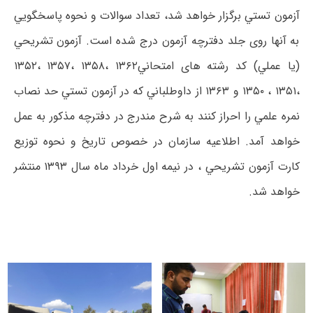
آزﻣﻮن ﺗﺴﺘﻲ ﺑﺮﮔﺰار ﺧﻮاﻫﺪ ﺷﺪ، ﺗﻌﺪاد ﺳﻮاﻻت و ﻧﺤﻮه ﭘﺎﺳﺨﮕﻮﻳﻲ
ﺑﻪ آﻧﻬﺎ روی ﺟﻠﺪ دﻓﺘﺮﭼﻪ آزﻣﻮن درج شده اﺳﺖ. آزﻣﻮن ﺗﺸﺮﻳﺤﻲ
(ﻳﺎ ﻋﻤﻠﻲ) ﻛﺪ رﺷﺘﻪ ﻫﺎی اﻣﺘﺤﺎﻧﻲ۱۳۶۲ ،۱۳۵۸ ،۱۳۵۷ ،۱۳۵۲
،۱۳۵۱ ، ۱۳۵۰ و ۱۳۶۳ از داوﻃﻠﺒﺎﻧﻲ ﻛﻪ در آزﻣﻮن ﺗﺴﺘﻲ ﺣﺪ ﻧﺼﺎب
ﻧﻤﺮه ﻋﻠﻤﻲ را اﺣﺮاز کنند ﺑﻪ ﺷﺮح ﻣﻨﺪرج در دفترچه ﻣﺬﻛﻮر ﺑﻪ ﻋﻤﻞ
ﺧﻮاﻫﺪ آﻣﺪ. اﻃﻼﻋﻴﻪ ﺳﺎزﻣﺎن در ﺧﺼﻮص ﺗﺎرﻳﺦ و ﻧﺤﻮه ﺗﻮزﻳﻊ
ﻛﺎرت آزﻣﻮن ﺗﺸﺮﻳﺤﻲ ، در ﻧﻴﻤﻪ اول ﺧﺮداد ﻣﺎه ﺳﺎل ۱۳۹۳ ﻣﻨﺘﺸﺮ
ﺧﻮاﻫﺪ ﺷﺪ.