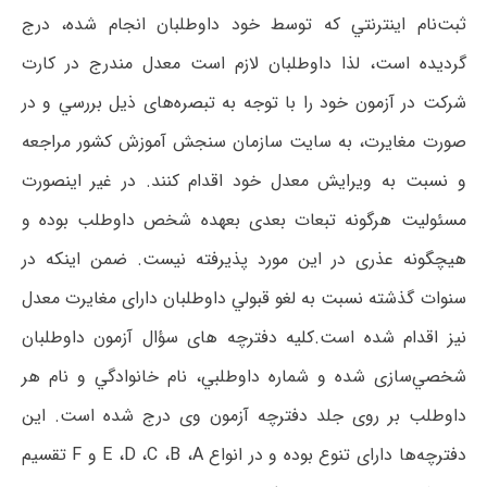
ﺛﺒﺖﻧﺎم اﻳﻨﺘﺮﻧﺘﻲ ﻛﻪ ﺗﻮﺳﻂ ﺧﻮد داوﻃﻠﺒﺎن اﻧﺠﺎم ﺷﺪه، درج
ﮔﺮدﻳﺪه اﺳﺖ، ﻟﺬا داوﻃﻠﺒﺎن ﻻزم اﺳﺖ ﻣﻌﺪل ﻣﻨﺪرج در ﻛﺎرت
ﺷﺮﻛﺖ در آزﻣﻮن ﺧﻮد را ﺑﺎ ﺗﻮﺟﻪ ﺑﻪ ﺗﺒﺼﺮهﻫﺎی ذﻳﻞ ﺑﺮرﺳﻲ و در
ﺻﻮرت ﻣﻐﺎﻳﺮت، ﺑﻪ ﺳﺎﻳﺖ ﺳﺎزﻣﺎن ﺳﻨﺠﺶ آﻣﻮزش ﻛﺸﻮر ﻣﺮاﺟﻌﻪ
و ﻧﺴﺒﺖ ﺑﻪ وﻳﺮاﻳﺶ ﻣﻌﺪل ﺧﻮد اﻗﺪام کنند. در ﻏﻴﺮ اﻳﻨﺼﻮرت
ﻣﺴﺌﻮﻟﻴﺖ ﻫﺮﮔﻮﻧﻪ ﺗﺒﻌﺎت ﺑﻌﺪی ﺑﻌﻬﺪه ﺷﺨﺺ داوﻃﻠﺐ ﺑﻮده و
ﻫﻴﭽﮕﻮﻧﻪ ﻋﺬری در اﻳﻦ ﻣﻮرد ﭘﺬﻳﺮﻓﺘﻪ نیست. ضمن اینکه در
ﺳﻨﻮات ﮔﺬﺷﺘﻪ ﻧﺴﺒﺖ ﺑﻪ ﻟﻐﻮ ﻗﺒﻮﻟﻲ داوﻃﻠﺒﺎن دارای ﻣﻐﺎﻳﺮت ﻣﻌﺪل
ﻧﻴﺰ اﻗﺪام ﺷﺪه اﺳﺖ.ﻛﻠﻴﻪ دﻓﺘﺮﭼﻪ ﻫﺎی ﺳﺆال آزﻣﻮن داوﻃﻠﺒﺎن
ﺷﺨﺼﻲﺳﺎزی ﺷﺪه و ﺷﻤﺎره داوﻃﻠﺒﻲ، ﻧﺎم ﺧﺎﻧﻮادﮔﻲ و ﻧﺎم ﻫﺮ
داوﻃﻠﺐ ﺑﺮ روی ﺟﻠﺪ دﻓﺘﺮﭼﻪ آزﻣﻮن وی درج شده اﺳﺖ. اﻳﻦ
دﻓﺘﺮﭼﻪﻫﺎ دارای ﺗﻨﻮع ﺑﻮده و در اﻧﻮاع E ،D ،C ،B ،A و F ﺗﻘﺴﻴﻢ