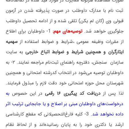
صورت مشاهده هرگونه مغایرت در موارد قید شده در تقاضانامه
ثبت نام با مدارک داوطلب در صورت پذیرفته شدن در آزمون
قبولی وی (کان لم یکن) تلقی شده و از ادامه تحصیل داوطلب
جلوگیری خواهد شد.
توصیه‌های‌ مهم‌:
1- داوطلبان برای اطلاع
از مقررات وظیفه عمومی ،شرایط و ضوابط استفاده از
سهمیه
ایثارگران و همچنین شرایط و ضوابط اتباع خارجی
به سایت
سازمان سنجش، دفترچه راهنمای ثبت‌نام مراجعه نمایند. ۲- به
داوطلبان توصیه می‌شود در انتخاب کدرشته امتحانی و همچنین
شهرستان محل حوزه امتحانی خود دقت لازم را مبذول فرمایند.
لذا پس از
دریافت کد پیگیری ۱۶ رقمی
در این خصوص
به
درخواست‌های داوطلبان مبنی بر اصلاح و یا جابجایی ترتیب اثر
داده نخواهد شد.
3- کلیه‌ فارغ‌التحصیلانی‌ که‌ مقطع‌ کارشناسی‌
ارشد یا دکتری‌ خود را به‌ پایان‌ رسانیده‌اند و از لحاظ نظام