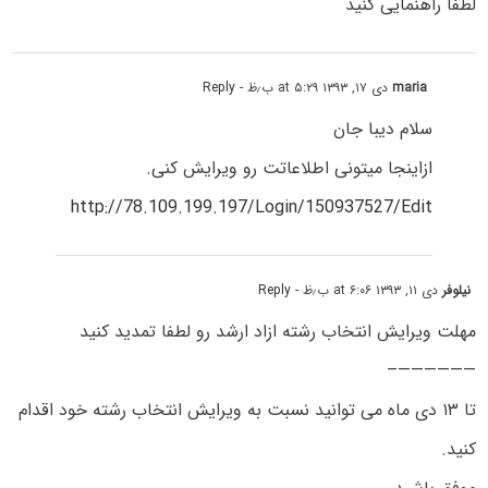
لطفا راهنمایى کنید
maria
دی ۱۷, ۱۳۹۳ at ۵:۲۹ ب٫ظ
- Reply
سلام دیبا جان
ازاینجا میتونی اطلاعاتت رو ویرایش کنی.
http://78.109.199.197/Login/150937527/Edit
نیلوفر
دی ۱۱, ۱۳۹۳ at ۶:۰۶ ب٫ظ
- Reply
مهلت ویرایش انتخاب رشته ازاد ارشد رو لطفا تمدید کنید
——————–
تا ۱۳ دی ماه می توانید نسبت به ویرایش انتخاب رشته خود اقدام
کنید.