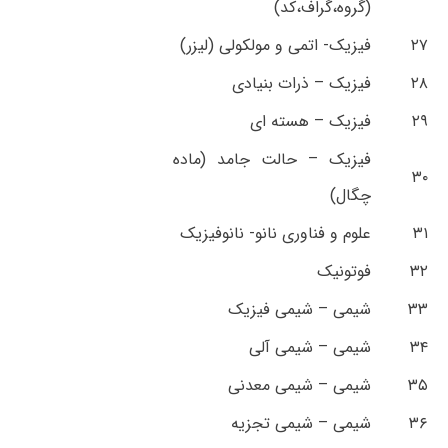
(گروه،گراف،کد)
۲۷
فیزیک- اتمی و مولکولی (لیزر)
۲۸
فیزیک – ذرات بنیادی
۲۹
فیزیک – هسته ای
فیزیک – حالت جامد (ماده
۳۰
چگال)
۳۱
علوم و فناوری نانو- نانوفیزیک
۳۲
فوتونیک
۳۳
شیمی – شیمی فیزیک
۳۴
شیمی – شیمی آلی
۳۵
شیمی – شیمی معدنی
۳۶
شیمی – شیمی تجزیه