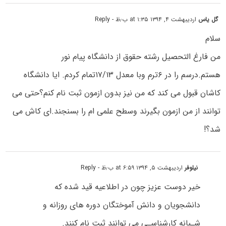
گل یاس
اردیبهشت ۴, ۱۳۹۴ at ۱:۳۵ ب٫ظ
- Reply
سلام
من فارغ التحصیل رشته حقوق از دانشگاه پیام نور
هستم.درسم را در ۶ترم وبا معدل ۱۷/۱۳تمام کردم. ایا دانشگاه
کاشان قبول می کند که من نیز بدون ازمون ثبت نام کنم؟حتی می
توانند از من ازمون بگیرند وسطح علمی ام را بسنجند.ای کاش می
شد؟!
نیلوفر
اردیبهشت ۵, ۱۳۹۴ at ۶:۵۹ ب٫ظ
- Reply
خیر دوست عزیز چون در اطلاعیه قید شده که
دانشجویان و دانش آموختگان دوره های روزانه و
شـبانه کارشناسـی می توانند ثبت نام کنند.