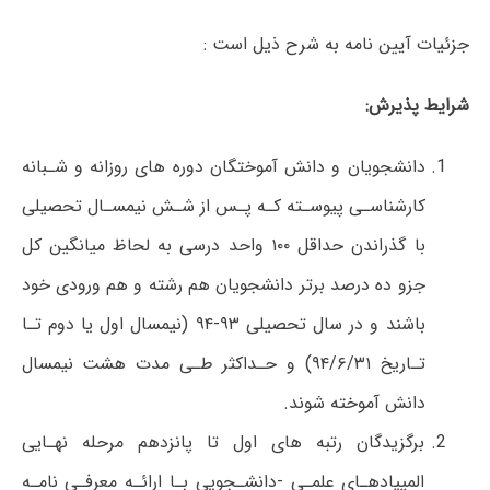
جزئیات آیین نامه به شرح ذیل است :
شرایط پذیرش:
دانشجویان و دانش آموختگان دوره های روزانه و شـبانه
کارشناسـی پیوسـته کـه پـس از شـش نیمسـال تحصیلی
با گذراندن حداقل ۱۰۰ واحد درسی به لحاظ میانگین کل
جزو ده درصد برتر دانشجویان هم رشته و هم ورودی خود
باشند و در سال تحصیلی ۹۳-۹۴ (نیمسال اول یا دوم تـا
تـاریخ ۹۴/۶/۳۱) و حـداکثر طـی مدت هشت نیمسال
دانش آموخته شوند.
برگزیدگان رتبه های اول تا پانزدهم مرحله نهـایی
المپیادهـای علمـی -دانشـجویی بـا ارائـه معرفـی نامـه