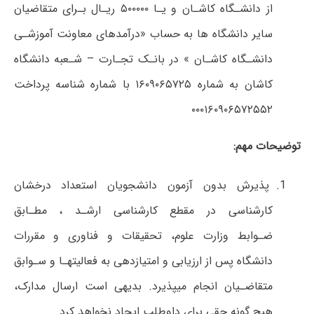
از دانشـگاه کاشـان و یـا ۵۰۰۰۰۰ ریـال بـرای متقاضیان
سایر دانشگاه ها به حساب «درآمدهای معاونت آموزشـی
دانشـگاه کاشـان » در بانـک تجـارت – شـعبه دانشگاه
کاشان به شماره ۱۶۰۹۰۶۵۷۲۵ با شماره شناسه پرداخت
۰۰۰۱۶۰۹۰۶۵۷۲۵۵۲
توضیحات مهم:
پذیرش بدون آزمون دانشجویان استعداد درخشان
کارشناسی در مقطع کارشناسی ارشـد ، مطـابق
ضـوابط وزارت علوم، تحقیقات و فناوری و مقررات
دانشگاه پس از ارزیابی و امتیازدهی به فعالیتهـا و سـوابق
متقاضـیان انجام میپذیرد. بدیهی است ارسال مدارک،
هیچ گونه حقی برای داوطلب ایجاد نخواهد کرد.