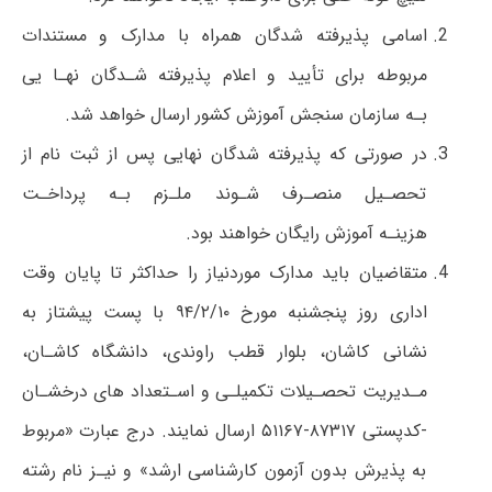
اسامی پذیرفته شدگان همراه با مدارک و مستندات
مربوطه برای تأیید و اعلام پذیرفته شـدگان نهـا یی
بـه سازمان سنجش آموزش کشور ارسال خواهد شد.
در صورتی که پذیرفته شدگان نهایی پس از ثبت نام از
تحصـیل منصـرف شـوند ملـزم بـه پرداخـت
هزینـه آموزش رایگان خواهند بود.
متقاضیان باید مدارک موردنیاز را حداکثر تا پایان وقت
اداری روز پنجشنبه مورخ ۹۴/۲/۱۰ با پست پیشتاز به
نشانی کاشان، بلوار قطب راوندی، دانشگاه کاشـان،
مـدیریت تحصـیلات تکمیلـی و اسـتعداد های درخشـان
-کدپستی ۸۷۳۱۷-۵۱۱۶۷ ارسال نمایند. درج عبارت «مربوط
به پذیرش بدون آزمون کارشناسی ارشد» و نیـز نام رشته