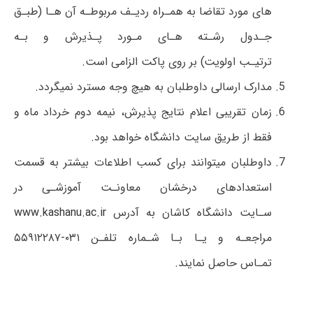
های مورد تقاضا به همـراه ردیـف مربوطـه آن هـا (طبـق
جـدول رشـته هـای مـورد پـذیرش و بـه
ترتیـب اولویت) بر روی پاکت الزامی است.
مدارک ارسالی داوطلبان به هیچ وجه مسترد نمیگردد.
زمان تقریبی اعلام نتایج پذیرش، نیمه دوم خرداد ماه و
فقط از طریق سایت دانشگاه خواهد بود.
داوطلبان میتوانند برای کسب اطلاعات بیشتر به قسمت
استعدادهای درخشان معاونـت آموزشـی در
سـایت دانشگاه کاشان به آدرس
www.kashanu.ac.ir
مراجعـه و یـا بـا شـماره تلفـن ۰۳۱-۵۵۹۱۲۲۸۷
تمـاس حاصل نمایند.