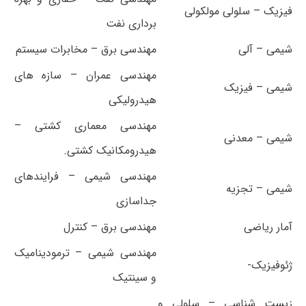
فیزیک – سلولی مولکولی
برداری نفت
شیمی – آلی
مهندسی برق – مخابرات سیستم
مهندسی عمران – سازه های
شیمی – فیزیک
هیدرولیکی
مهندسی معماری کشتی –
شیمی – معدنی
هیدرومکانیک کشتی.
مهندسی شیمی – فرایندهای
شیمی – تجزیه
جداسازی
آمار ریاضی
مهندسی برق – کنترل
مهندسی شیمی – ترمودینامیک
ژئوفیزیک-
و سینتیک
زیست شناسی – سلولی و