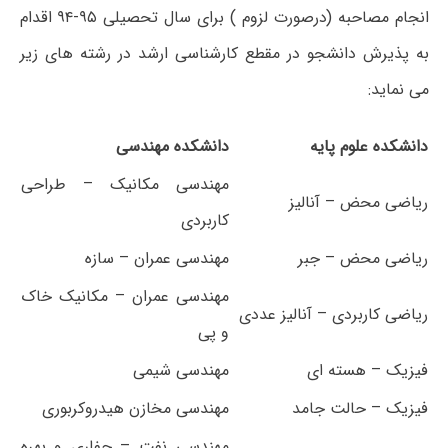
انجام مصاحبه (درصورت لزوم ) برای سال تحصیلی ۹۵-۹۴ اقدام
به پذیرش دانشجو در مقطع کارشناسی ارشد در رشته های زیر
می نماید:
دانشکده علوم پایه
دانشکده مهندسی
مهندسی مکانیک – طراحی
ریاضی محض – آنالیز
کاربردی
ریاضی محض – جبر
مهندسی عمران – سازه
مهندسی عمران – مکانیک خاک
ریاضی کاربردی – آنالیز عددی
و پی
فیزیک – هسته ای
مهندسی شیمی
فیزیک – حالت جامد
مهندسی مخازن هیدروکربوری
مهندسی نفت – حفاری و بهره