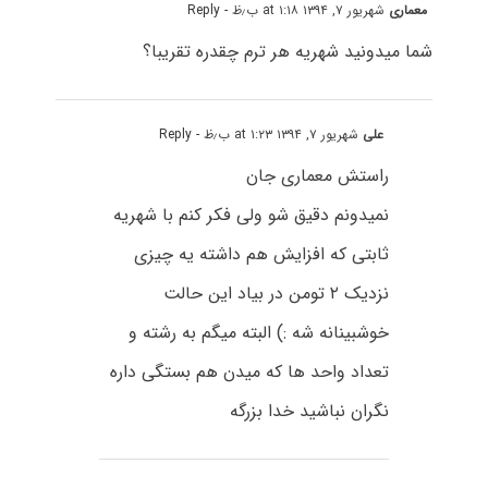
معماری
شهریور ۷, ۱۳۹۴ at ۱:۱۸ ب٫ظ
- Reply
شما میدونید شهریه هر ترم چقدره تقریبا؟
علی
شهریور ۷, ۱۳۹۴ at ۱:۲۳ ب٫ظ
- Reply
راستش معماری جان
نمیدونم دقیق شو ولی فکر کنم با شهریه
ثابتی که افزایش هم داشته یه چیزی
نزدیک ۲ تومن در بیاد این حالت
خوشبینانه شه :) البته میگم به رشته و
تعداد واحد ها که میدن هم بستگی داره
نگران نباشید خدا بزرگه