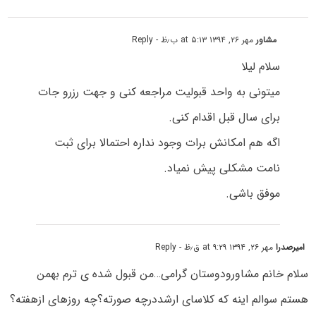
مشاور
مهر ۲۶, ۱۳۹۴ at ۵:۱۳ ب٫ظ
- Reply
سلام لیلا
میتونی به واحد قبولیت مراجعه کنی و جهت رزرو جات
برای سال قبل اقدام کنی.
اگه هم امکانش برات وجود نداره احتمالا برای ثبت
نامت مشکلی پیش نمیاد.
موفق باشی.
امیرصدرا
مهر ۲۶, ۱۳۹۴ at ۹:۲۹ ق٫ظ
- Reply
سلام خانم مشاورودوستان گرامی…من قبول شده ی ترم بهمن
هستم سوالم اینه که کلاسای ارشددرچه صورته؟چه روزهای ازهفته؟