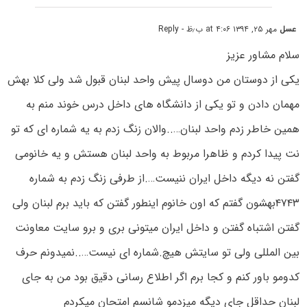
عسل
مهر ۲۵, ۱۳۹۴ at ۴:۰۶ ب٫ظ
- Reply
سلام مشاور عزیز
یکی از دوستان من دوسال پیش واحد لبنان قبول شد ولی کلا بهش
مهمان دادن و تو یکی از دانشگاه های داخل درس خوند منم به
همین خاطر زدم واحد لبنان…..والان زنگ زدم به یه شماره ای که تو
نت پیدا کردم و ظاهرا مربوط به واحد لبنان هستش و یه خانومی
گفتن نه دیگه داخل ایران ننیست….از طرفی زنگ زدم به شماره
۴۷۴۳بهشون گفتم که اون خانوم اینطور گفتن که باید برم لبنان ولی
گفتن اشتباه گفتن و داخل ایران میتونی بری و برو سایت معاونت
بین المللی ولی تو سایتش هیچ.شماره ای نیست…..نمیدونم حرف
کدومو باور کنم و کجا برم اگر اطلاع رسانی دقیق بود من به جای
لبنان حداقل جای دیگه میزدمو شانسم امتحان میکردم