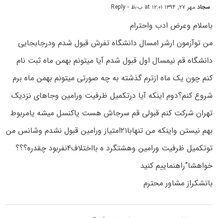
سجاد
مهر ۲۷, ۱۳۹۴ at ۱۲:۰۱ ب٫ظ
- Reply
باسلام وعرض ادب واحترام
من توآزمون ارشر امسال دانشگاه تفرش قبول شدم ودرجابجایی
دانشگاه قم نیمسال اول قبول شدم آیا میتونم بهمن ماه ثبت نام
کنم چون یک ماه ازترم گذشته به چه صورتی میتونم بهمن ماه برم
شروع کنم؟دوم اینکه آیا درتکمیل ظرفیت ورامین وجاهای نزدیک
تهران شرکت کنم قبولی قم سرجاش هست یاکنسل میشه یامربوط
بهم نیستن واینکه من تنهابا۲۱امتیاز ورامین قبول نشدم وشانس من
توتکمیل ظرفیت ورامین وهشتگرد ه بااختلاف۴نفربود چقدره؟؟؟
خواهشا”راهنماییم کنید
باتشکراز مشاور محترم