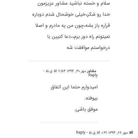
سلام و خسته نباشید مشاور عزیزمون
خدا رو شکر،خیلی خوشحال شدم دوباره
قراره باز بشه،چون من یه مادرم و اصلا
نمیتونم راه دور برم،،دعا کنیین با
درخواستم موافقت شه
مشاور
مهر ۳۰, ۱۳۹۴ at ۲:۵۴ ق٫ظ
-
Reply
امیدوارم حتما این اتفاق
بیوفته.
موفق باشی.
ali
مهر ۲۸, ۱۳۹۴ at ۰:۳۱ ق٫ظ
- Reply