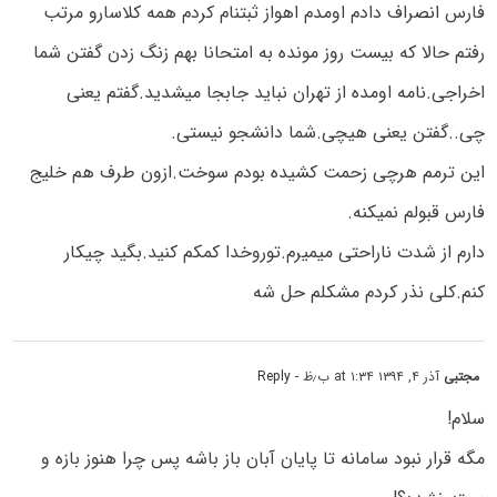
فارس انصراف دادم اومدم اهواز ثبتنام کردم همه کلاسارو مرتب
رفتم حالا که بیست روز مونده به امتحانا بهم زنگ زدن گفتن شما
اخراجی.نامه اومده از تهران نباید جابجا میشدید.گفتم یعنی
چی..گفتن یعنی هیچی.شما دانشجو نیستی.
این ترمم هرچی زحمت کشیده بودم سوخت.ازون طرف هم خلیج
فارس قبولم نمیکنه.
دارم از شدت ناراحتی میمیرم.توروخدا کمکم کنید.بگید چیکار
کنم.کلی نذر کردم مشکلم حل شه
مجتبی
آذر ۴, ۱۳۹۴ at ۱:۳۴ ب٫ظ
- Reply
سلام!
مگه قرار نبود سامانه تا پایان آبان باز باشه پس چرا هنوز بازه و