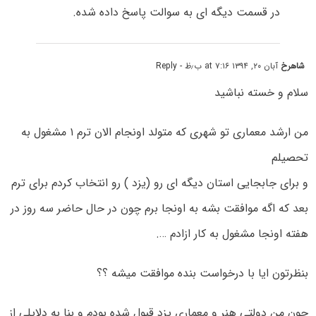
در قسمت دیگه ای به سوالت پاسخ داده شده.
شاهرخ
آبان ۲۰, ۱۳۹۴ at ۷:۱۶ ب٫ظ
- Reply
سلام و خسته نباشید
من ارشد معماری تو شهری که متولد اونجام الان ترم ۱ مشغول به
تحصیلم
و برای جابجایی استان دیگه ای رو (یزد ) رو انتخاب کردم برای ترم
بعد که اگه موافقت بشه به اونجا برم چون در حال حاضر سه روز در
هفته اونجا مشغول به کار ازادم ….
بنظرتون ایا با درخواست بنده موافقت میشه ؟؟
چون من دولتی هنر و معماری یزد قبول شده بودم و بنا به دلایلی از