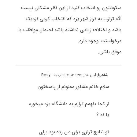
سکونتتون رو انتخاب کنید از این نظر مشکلی نیست
اگه ترازت به تراز شهر یزد که انتخاب کردی نزدیک
باشه و اختلاف زیادی نداشته باشه احتمال موافقت با
درخواستت وجود داره.
موفق باشی.
شاهرخ
آبان ۲۵, ۱۳۹۴ at ۱۱:۰۳ ب٫ظ
- Reply
سلام خانم مشاور ممنونم از پاسختون
از کجا بفهمم ترازم به دانشگاه یزد میخوره
یا نه ؟
تو نتایج ترازی برای من زده بود برای