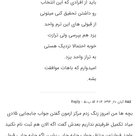
باید از افرادی که این انتخاب
رو داشتن تحقیق کنی میتونی
از قبولی های این ترم واحد
یزد هم بپرسی ولی ترازت
خوبه احتمالا نزدیک هستی
به تراز واحد یزد.
امیدوارم که باهات موافقت
بشه.
naz
آبان ۲۰, ۱۳۹۴ at ۶:۱۴ ب٫ظ
- Reply
بچه ها من امروز زنگ زدم مرکز ازمون گفتن جواب جابجایی ۱۵دی
میاد تکمیل ظرفیتم نداریم بعدش گفت اگه الان هم ثبت نام نکنید
واحد فبولیتون منتظر جواب جابه جایی بشین اگه جابه جایی قبول