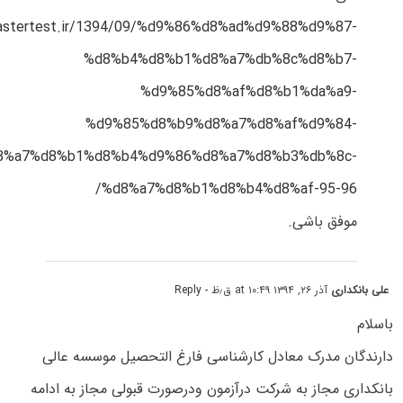
mastertest.ir/1394/09/%d9%86%d8%ad%d9%88%d9%87-
%d8%b4%d8%b1%d8%a7%db%8c%d8%b7-
%d9%85%d8%af%d8%b1%da%a9-
%d9%85%d8%b9%d8%a7%d8%af%d9%84-
8%a7%d8%b1%d8%b4%d9%86%d8%a7%d8%b3%db%8c-
%d8%a7%d8%b1%d8%b4%d8%af-95-96/
موفق باشی.
علی بانکداری
آذر ۲۶, ۱۳۹۴ at ۱۰:۴۹ ق٫ظ
- Reply
باسلام
دارندگان مدرک معادل کارشناسی فارغ التحصیل موسسه عالی
بانکداری مجاز به شرکت درآزمون ودرصورت قبولی مجاز به ادامه