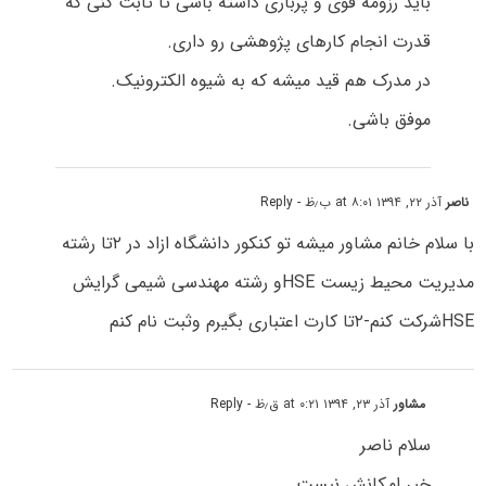
باید رزومه قوی و پرباری داشته باشی تا ثابت کنی که
قدرت انجام کارهای پژوهشی رو داری.
در مدرک هم قید میشه که به شیوه الکترونیک.
موفق باشی.
ناصر
آذر ۲۲, ۱۳۹۴ at ۸:۰۱ ب٫ظ
- Reply
با سلام خانم مشاور میشه تو کنکور دانشگاه ازاد در ۲تا رشته
مدیریت محیط زیست HSEو رشته مهندسی شیمی گرایش
HSEشرکت کنم-۲تا کارت اعتباری بگیرم وثبت نام کنم
مشاور
آذر ۲۳, ۱۳۹۴ at ۰:۲۱ ق٫ظ
- Reply
سلام ناصر
خیر امکانش نیست