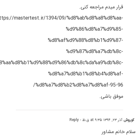
قرار میدم مراجعه کنی.
ttps://mastertest.ir/1394/09/%d8%ab%d8%a8%d8%aa-
%d9%86%d8%a7%d9%85-
%d8%af%d9%88%d8%b1%d9%87-
%d9%87%d8%a7%db%8c-
8%aa%d8%b1%d9%88%d9%86%db%8c%da%a9%db%8c-
%d8%a7%d8%b1%d8%b4%d8%af-
%d8%a7%d8%b2%d8%a7%d8%af-95-96/
موفق باشی.
کوروش
آذر ۲۳, ۱۳۹۴ at ۹:۳۵ ق٫ظ
- Reply
سلام خانم مشاور