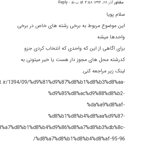
مشاور
آذر ۲۸, ۱۳۹۴ at ۴:۵۸ ب٫ظ
- Reply
سلام پویا
این موضوع مربوط به برخی رشته های خاص در برخی
واحدها میشه
برای اگاهی از این که واحدی که انتخاب کردی جزو
کدرشته محل های مجوز دار هست یا خیر میتونی به
لینک زیر مراجعه کنی.
est.ir/1394/09/%d9%81%d9%87%d8%b1%d8%b3%d8%aa-
%d9%85%d8%ac%d9%88%d8%b2-
%da%a9%d8%af-
%d8%b1%d8%b4%d8%aa%d9%87-
8%a7%d8%b1%d8%b4%d9%86%d8%a7%d8%b3%db%8c-
%d8%a7%d8%b1%d8%b4%d8%af-95-96/