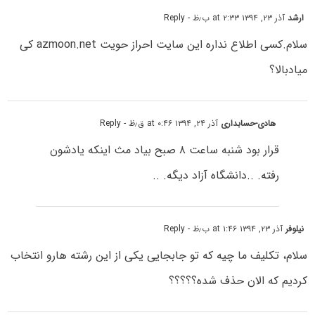
ارشد
آذر ۲۳, ۱۳۹۴ at ۲:۳۳ ب٫ظ
- Reply
سلام.کسی اطلاع نداره این سایت احراز حویت azmoon.net کی
میادبالا؟
هادی-حسابداری
آذر ۲۴, ۱۳۹۴ at ۰:۴۶ ق٫ظ
- Reply
قرار بود شنبه ساعت ۸ صبح بیاد مث اینکه یادشون
رفته. ..دانشگاه آزاد دیگه. ..
نیلوفر
آذر ۲۳, ۱۳۹۴ at ۱:۴۶ ب٫ظ
- Reply
سلام، تکلیف ما چیه که تو جابجایی یکی از این رشته هارو انتخاب
کردیم که الان حذف شده؟؟؟؟؟