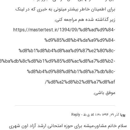
برای اطمینان خاطر بیشتر میتونی به خبری که در لینک
زیر گذاشته شده هم مراجعه کنی.
https://mastertest.ir/1394/09/%d8%ad%d9%84-
%d9%85%d8%b4%da%a9%d9%84-
%d8%b1%d8%b4%d8%aa%d9%87%e2%80%8c-
8%ba%db%8c%d8%b1%d9%85%d8%ac%d8%a7%d8%b2-
%d8%b4%d9%88%d8%b1%d8%a7%db%8c-
%d8%a2%d8%b2%d8%a7%d8%af/
موفق باشی.
پویا
آذر ۲۹, ۱۳۹۴ at ۱:۳۰ ق٫ظ
- Reply
سلام خانم مشاور،میشه برای حوزه امتحانی ارشد آزاد اون شهری