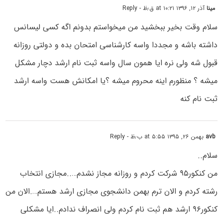
مینا
آذر ۱۲, ۱۳۹۶ at ۱۰:۲۱ ق٫ظ
- Reply
سلام وقت بخیر ببخشید من میخواستم بدونم اگه کسی لیسانس
داشته باشه و مجددا واسه کارشناسی امتحان بده و دولتی روزانه
قبول شه ولی نره ایا همون سال واسه ثبت نام ارشد دچار مشکل
میشه ؟ منظورم اینه محروم میشه ؟یا امکانش هست واسه ارشد
ثبت نام کنه
avb
بهمن ۲۶, ۱۳۹۵ at ۵:۵۵ ب٫ظ
- Reply
سلام..
من کنکور۹۵ شرکت کردم و روزانه مجاز نشدم…..مجازی انتخاب
رشته کردم و الان ترم بهمن دانشجوی مجازی ارشد هستم….الان من
کنکور۹۶ ارشد هم ثبت نام کردم ولی انصراف ندادم..ایا مشکلی