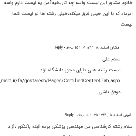
خانوم مشاور این لیست واسه چه تاریخیه؟من یه لیست دارم واسه
اذرماه که با این خیلی فرق میکنه،خیلی رشته ها تو لیست شما
نیست
مشاور
اسفند ۱۸, ۱۳۹۴ at ۱۱:۰۱ ب٫ظ
- Reply
سلام علی
لیست رشته های دارای مجوز دانشگاه ازاد
.msrt.ir/fa/gostaresh/Pages/CertifiedCenter4Tab.aspx
موفق باشی.
امینی
اسفند ۱۵, ۱۳۹۴ at ۱۱:۳۵ ب٫ظ
- Reply
سلام رشته کارشناسی من مهندسی پزشکی بوده البته باکنکور ،آزاد