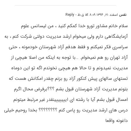
نفس
اسفند ۲۱, ۱۳۹۴ at ۸:۰۹ ق٫ظ
- Reply
سلام خانم مشاور تورو خدا کمکم کنید ، من لیسانس علوم
آزمایشگاهی دارم ولی میخوام ارشد مدیریت دولتی شرکت کنم ، به
سراسری فکر نمیکنم و فقط هدفم آزاد شهرستان خودمونه ، حتی
آزاد تهران رو هم نمیخوام. …با توجه به اینکه من اصلا هیچی از
مدیریت نمیدونم و تا حالا هم هیچی نخوندم اگه تو این دوماه
تستهای سالهای پیش کنکور آزاد رو بزنم چقدر امکانش هست که
بتونم مدیریت آزاد شهرستان قبول بشم ؟؟؟برفرض محال اگرم
امسال قبول بشم آیا با رشته ای اییییییینقدر غیر مرتبط میتونم
درس های ارشد مدیریت رو پاس کنم ؟؟؟؟؟؟؟؟ بخدا روحیم خیلی
داغونه واقعا