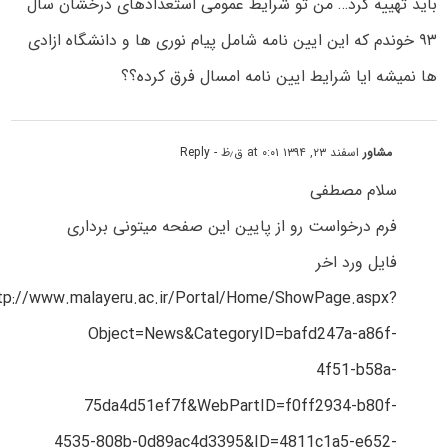
باید تهییه کرد… من تو شرایط عمومی استعدادهای درخشان سال
۹۳ خوندم که این ایین نامه شامل پیام نوری ها و دانشگاه ازادی
ها نمیشه ایا شرایط ایین نامه امسال فرق کرده؟؟
مشاور
اسفند ۲۳, ۱۳۹۴ at ۰:۰۱ ق٫ظ
- Reply
سلام مصطفی
فرم درخواست رو از پایین این صفحه میتونی برداری
فایل ورد اخر
tp://www.malayeru.ac.ir/Portal/Home/ShowPage.aspx?
Object=News&CategoryID=bafd247a-a86f-
4f51-b58a-
75da4d51ef7f&WebPartID=f0ff2934-b80f-
4535-808b-0d89ac4d3395&ID=4811c1a5-e652-