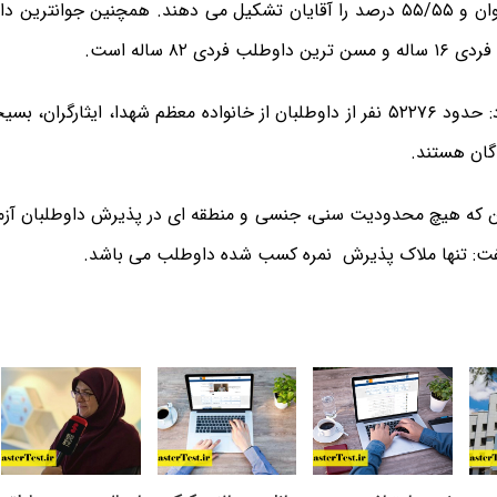
کنندگان را بانوان و ۵۵/۵۵ درصد را آقایان تشکیل می دهند. همچنین جوان
لب فردی ۸۲ ساله است.
دانشیان افزود: حدود ۵۲۲۷۶ نفر از داوطلبان از خانواده معظم شهدا، ایثارگرا
گان هستند.
ین که هیچ محدودیت سنی، جنسی و منطقه ای در پذیرش داوطلبان آزم
فت: تنها ملاک پذیرش نمره کسب شده داوطلب می باشد.