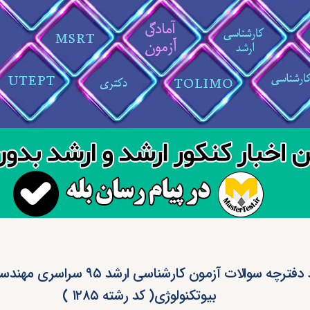
دانلود دفترچه سوالات آزمون کارشناسی ار
بیوتکنولوژی( کد رشته ۱۲۸۵ )