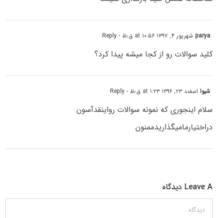
parya
شهریور ۴, ۱۳۹۷ at ۱۰:۵۶ ق٫ظ
- Reply
کلید سوالات رو از کجا میشه پیدا کرد؟
شیوا
اسفند ۲۳, ۱۳۹۶ at ۱:۲۳ ق٫ظ
- Reply
سلام اینجوری که نمونه سوالات رواینقدآسون
دراختیارمامیگذاریدممنون
Leave A دیدگاه
دیدگاه