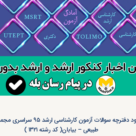
دانلود دفترچه سوالات آزمون کارشناسی ارش
طبیعی – بیابان( کد رشته ۱۳۲۱ )