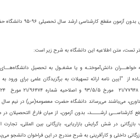
شرایط پذیرش بدون آزمون مقطع کارش
ر تست، متن اطلاعیه این دانشگاه به شرح زیر است:
ه خواهــران دانش‌آموختـه و یا مشغـول به تحصیل دانشگاه‌هــای 
اده از “آیین نامه ارائه تسهیلات به برگزیدگان علمی برای ورود ب
اوری، می‌باشند می‌رساند دانشگاه حضرت معصومه(س) در نیم سال
ر مقطع کارشناســی ارشــــد، بدون آزمون، از میان فارغ التحصیلان د
بازرگانی در شش گرایش بازاریابی، بازرگانی بین المللی، تجارت ا
ازرگانی داخلی و کارآفرینی به شرح مندرج در این فراخوان دانشجو می‌پذ