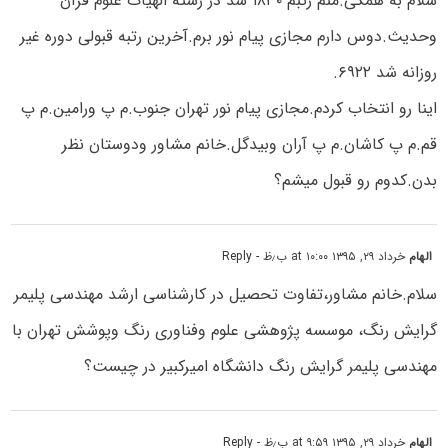
سلام به همگی.منم رتبم ۱۸۳۰ شد در رشته الهیات علوم قرآن
وحدیث.دوس دارم مجازی پیام نور برم.آخرین رتبه قبولی دوره غیر
روزانه شد ۶۹۲۲.
اینا رو انتخاب کردم.مجازی پیام نور تهران جنوب.م پ ورامین.م پ
قم.م پ کاشان.م پ آران وبیدگل.خانم مشاور ودوستان نظر
بدن.کدوم رو قبول میشم؟
الهام
خرداد ۲۹, ۱۳۹۵ at ۱۰:۰۰ ب٫ظ
- Reply
سلام.خانم مشاور،تفاوت تحصیل در کارشناسی ارشد مهندسی پلیمر
گرایش رنگ، موسسه پژوهشی علوم وفناوری رنگ وپوشش تهران با
مهندسی پلیمر گرایش رنگ دانشگاه امیرکبیر در چیست؟
الهام
خرداد ۲۹, ۱۳۹۵ at ۹:۵۹ ب٫ظ
- Reply