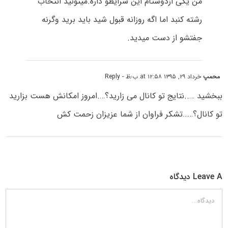
من یکی ازدوستام این شرایطو داره.میتونید انتخاب
رشته کنبد اما اگه روزانه قبول شید باید برید وگرنه
جفتشو از دست میدید.
محمپ
خرداد ۲۹, ۱۳۹۵ at ۱۲:۵۸ ب٫ظ
- Reply
ببخشید …..نتایج تو کانال می زارید؟….امروز امکانش هست بزارید
تو کانال؟……تشکر فراوان از شما عزیزان زحمت کش
Leave A دیدگاه
دیدگاه