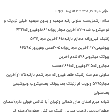
مژگان
خرداد ۳۱, ۱۳۹۵ at ۳:۴۱ ق٫ظ
- Reply
سلام ارشدزیست سلولی رتبه سهمیه و بدون سهمیه خیلی نزدیک و
تو میکروب شده۱۲۳۰آخرین مجاز روزانه۱۸۶۹وغیرروزانه۴۳۱۹
ژنتیک غیرروزانه مجازم بارتبه۱۶۱۸آخرین مجاز۵۷۹۱
بیوشیمی۱۹۷۰آخرین مجازروزانه۲۰۰۵هس وغیرروزانه۶۴۵۹
بیوتک میکروبی۱۱۷۶شدم آخرین
مجازروزانه۱۷۱۵وغیرروزانه۳۶۶۱هست
سلولی هم مث ژنتیک فقط غیرروزانه مجازشدم بارتبه۲۱۲۵وآخرین
مجاز۵۷۹۵اولویت ام ژنیتک بعدبیوتک بعدمیکروب وبیوشیمی
بعدسلولی
شبانه میرم استان های شمالی وتهران آیا شانس قبولی دارم؟سمنان
چطور؟پردیس تربیت مدرس ژنتیک مدرکش چطوره؟درسته ک