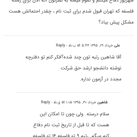
شهریور دفاع میکنم و تموم میشه به نظرتون اگه الان برای رشته
فلسفه که تهران قبول شدم برای ثبت نام ، چقدر احتمالش هست
مشکل پیش بیاد؟
علی
خرداد ۲۹, ۱۳۹۵ at ۵:۴۴ ب٫ظ
- Reply
آقا شاهین رتبه تون چند شده؟فکر کنم تو دفترچه
نوشته دانشجو ارشد حق شرکت
مجدد در آزمون نداره.
شاهین
خرداد ۳۰, ۱۳۹۵ at ۱:۰۵ ق٫ظ
- Reply
سلام درسته. ولی چون تا امکان این
هست که تا قبل از تاریخ ثبت نام دفاع
کنم میگم. رتبم ۹ تو فلسفه ۱۴ تو فلسفه