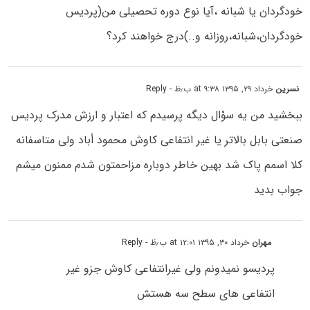
خودگردان یا شبانه ،آیا نوع دوره تحصیلی من(پردیس
خودگردان،شبانه،روزانه و..)درج خواهند کرد؟
نسرین
خرداد ۲۹, ۱۳۹۵ at ۹:۳۸ ب٫ظ
- Reply
ببخشید من یه سوْال دیگه پرسیدم که اعتبار و ارزش مدرک پردیس
صنعتی بابل بالاتر یا غیر انتفاعی کاوش محمود أباد ولی متاسفانه
کلا اسمم پاک شد بهین خاطر دوباره مزاحمتون شدم ممنون میشم
جواب بدید
مهران
خرداد ۳۰, ۱۳۹۵ at ۱۲:۰۱ ب٫ظ
- Reply
پردیسو نمیدونم ولی غیرانتفاعی کاوش جزو غیر
انتفاعی های سطح سه هستش