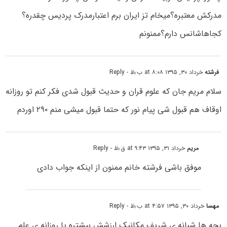
مدرکش معتبره؟میخام تز ایران برم اعتبارمدرک پردیس چقدره؟
کجاهاشانس دارم؟ممنونم
فرشته
خرداد ۳۰, ۱۳۹۵ at ۸:۰۸ ب٫ظ
- Reply
سلام مریم جان که علوم قران و حدیث قبول شدی فکر کنم تو روزانه
اوقاف هم قبول شی پیام نور که حتما قبول میشی منم ۲۹۰ اوردم
مریم
خرداد ۳۱, ۱۳۹۵ at ۹:۴۳ ق٫ظ
- Reply
موفق باشی فرشته خانم ممنون از اینکه جواب دادی
مهسا
خرداد ۳۰, ۱۳۹۵ at ۴:۵۷ ب٫ظ
- Reply
بچه ها شبانه ی شریف مکانیک ارزشش بیشتره یا روزانه ی علم