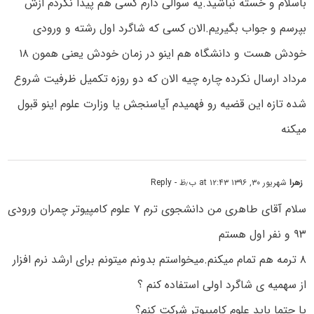
باسلام و خسته نباشید.یه سوالی دارم کسی هم پیدا نکردم ازش
بپرسم و جواب بگیریم.الان کسی که شاگرد اول رشته و ورودی
خودش هست و دانشگاه هم اینو در زمان خودش یعنی همون ۱۸
مرداد ارسال نکرده چاره چیه الان که دو روزه تکمیل ظرفیت شروع
شده تازه این قضیه رو فهمیدم آیاسنجش یا وزارت علوم اینو قبول
میکنه
زهرا
شهریور ۳۰, ۱۳۹۶ at ۱۲:۴۳ ب٫ظ
- Reply
سلام آقای طاهری من دانشجوی ترم ۷ علوم کامپیوتر چمران ورودی
۹۳ و نفر اول هستم
۸ ترمه هم تمام میکنم.میخواستم بدونم میتونم برای ارشد نرم افزار
از سهمیه ی شاگرد اولی استفاده کنم ؟
یا حتما باید علوم کامپیوتر شرکت کنم؟