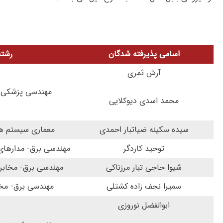
اسامی پذیرفته شدگان
رشته
آرش ثمری
مهندسی پزشکی- 
محمد اسدی دیوکلایی
سیده سکینه ضیاتبار احمدی
معماری سیستم ها
توحید کاردگر
مهندسی برق- مدارهای
شیوا حاجی تبار مرزناکی
مهندسی برق- مخابر
سمیرا نجف زاده کشتلی
مهندسی برق- مخ
ابوالفضل نوروزی